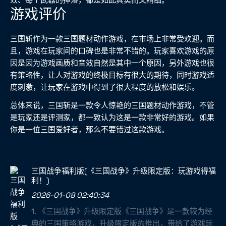
游戏评价
三国斩作为一款三国题材动作游戏，在市场上非常受欢迎。而
且，游戏在玩家间的口碑也是非常不错的。玩家喜欢游戏的原
因是因为游戏画质和音效自然是其中一个原因，另外游戏也很
有策略性，让人对游戏的终极目标有很大的期待，同时游戏适
度刺激，让玩家在游戏中得到了很大程度的放松和娱乐。
总体来说，三国斩是一款令人惊艳的三国题材动作游戏，不管
是玩家还是评测家，都一致认为这是一款非常好的游戏。如果
你是一位三国爱好者，那么不要错过这款游戏。
三国战争福利版(《三国战争》升级限定版：玩游戏得福
利！)
2026-01-08 02:40:34
1. 《三国战争》升级限定版《三国战争》是一款较为经
典的三国策略游戏，升级限定版的推出，带给了游戏玩