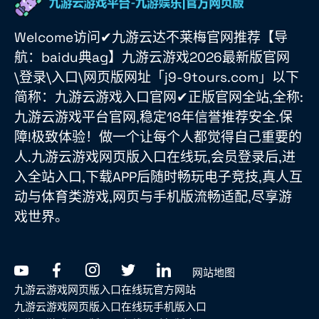
Welcome访问✔九游云达不莱梅官网推荐【导
航：baidu典ag】九游云游戏2026最新版官网
\登录\入口\网页版网址「j9-9tours.com」以下
简称：九游云游戏入口官网✔正版官网全站,全称:
九游云游戏平台官网,稳定18年信誉推荐安全.保
障!极致体验！做一个让每个人都觉得自己重要的
人.九游云游戏网页版入口在线玩,会员登录后,进
入全站入口,下载APP后随时畅玩电子竞技,真人互
动与体育类游戏,网页与手机版流畅适配,尽享游
戏世界。
网站地图
九游云游戏网页版入口在线玩官方网站
九游云游戏网页版入口在线玩手机版入口