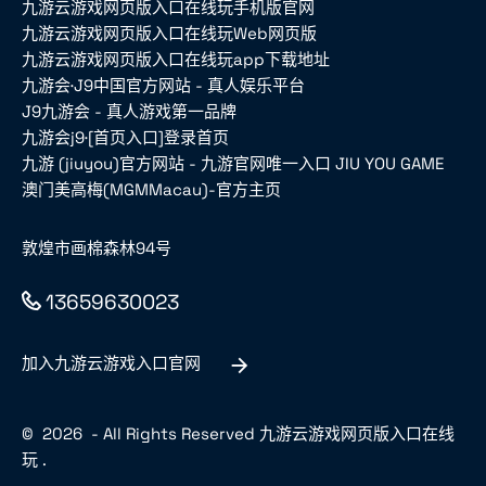
九游云游戏网页版入口在线玩手机版官网
九游云游戏网页版入口在线玩Web网页版
九游云游戏网页版入口在线玩app下载地址
九游会·J9中国官方网站 - 真人娱乐平台
J9九游会 - 真人游戏第一品牌
九游会j9·[首页入口]登录首页
九游 (jiuyou)官方网站 - 九游官网唯一入口 JIU YOU GAME
澳门美高梅(MGMMacau)-官方主页
敦煌市画棉森林94号
13659630023
加入九游云游戏入口官网
©
2026
- All Rights Reserved
九游云游戏网页版入口在线
玩
.