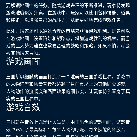
要解锁地图中的任务。随着游戏进程的不断推进，玩家将发现
游戏难度逐渐升高。在游戏中，玩家可以使用各种技能、道具
和装备，以增强自己的战斗力，从而更好地完成游戏任务。
此外，玩家还可以通过合理的策略来获得游戏胜利。玩家可以
在游戏地图上设置陷阱和战略点，增加游戏胜利的机率。而游
戏的三大势力建立也需要合理的战略和策略，如果不慎，就会
被其他玩家占领。
游戏画面
三国斩以细腻的画面打造了一个唯美的三国游戏世界。游戏中
的人物造型和场景背景都超越了目前市场上的其他同类游戏。
人物动作的流畅度和画面效果的细节度，让玩家仿佛置身于真
实的三国世界中。
游戏音效
三国斩在音效上亦是让人满意。由于出色的游戏画面，游戏音
效也达到了最高标准：每个人物的呼喊、每个技能的释放音
效、每个武器的掉落，都是如此真实而又精细。