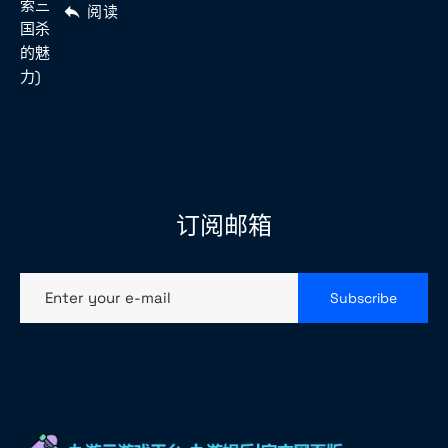
阅读
订阅邮箱
Enter your e-mail
Subscribe