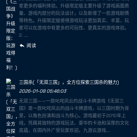
家更多的福利体验。升级限定版主要升级了游戏画面质
量、游戏内部分的玩法设计，以及新增了一些游戏剧情
等特色。升级限定版使得游戏玩法更加真实、丰富，玩
家可以在游戏中有更多的可玩性、更真实的游戏体验。
2. ...
阅读
三国杀(「无双三国」，全方位探索三国杀的魅力)
2026-01-08 05:46:03
无双三国——一款叱咤风云的战斗卡牌游戏《无双三
国》是一款叱咤风云的战斗卡牌游戏，以三国时期为背
景，以角色扮演和战斗为核心。游戏最初于2010年上
线，凭藉其独特的游戏玩法、豪华的卡池和深厚的文化
底蕴，在国内外广受玩家欢迎。九游云游戏...