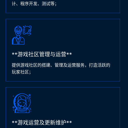
计、程序开发、测试等；
**游戏社区管理与运营**
提供游戏社区的搭建、管理及运营服务，打造活跃的
玩家社区；
**游戏运营及更新维护**