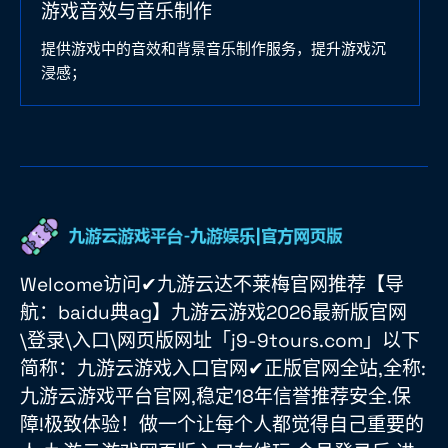
游戏音效与音乐制作
提供游戏中的音效和背景音乐制作服务，提升游戏沉
浸感；
Welcome访问✔九游云达不莱梅官网推荐【导
航：baidu典ag】九游云游戏2026最新版官网
\登录\入口\网页版网址「j9-9tours.com」以下
简称：九游云游戏入口官网✔正版官网全站,全称:
九游云游戏平台官网,稳定18年信誉推荐安全.保
障!极致体验！做一个让每个人都觉得自己重要的