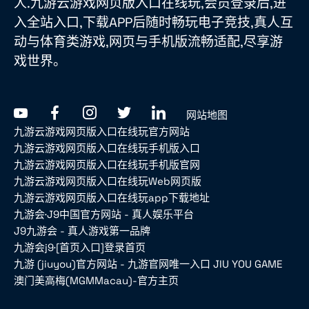
人.九游云游戏网页版入口在线玩,会员登录后,进
入全站入口,下载APP后随时畅玩电子竞技,真人互
动与体育类游戏,网页与手机版流畅适配,尽享游
戏世界。
网站地图
九游云游戏网页版入口在线玩官方网站
九游云游戏网页版入口在线玩手机版入口
九游云游戏网页版入口在线玩手机版官网
九游云游戏网页版入口在线玩Web网页版
九游云游戏网页版入口在线玩app下载地址
九游会·J9中国官方网站 - 真人娱乐平台
J9九游会 - 真人游戏第一品牌
九游会j9·[首页入口]登录首页
九游 (jiuyou)官方网站 - 九游官网唯一入口 JIU YOU GAME
澳门美高梅(MGMMacau)-官方主页