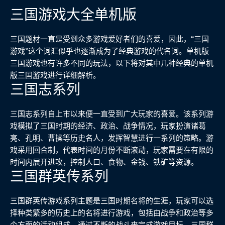
三国游戏大全单机版
三国题材一直是受到众多游戏爱好者们的喜爱，因此，“三国
游戏”这个词汇似乎也逐渐成为了经典游戏的代名词。单机版
三国游戏也有许多不同的玩法，以下将对其中几种经典的单机
版三国游戏进行详细解析。
三国志系列
三国志系列自上市以来便一直受到广大玩家的喜爱。该系列游
戏模拟了三国时期的经济、政治、战争情况，玩家扮演诸葛
亮、孔明、曹操等历史名人，发挥智慧进行一系列的策略。游
戏采用回合制，代表时间的月份不断滚动，玩家需要在有限的
时间内展开进攻，控制人口、食物、金钱、铁矿等资源。
三国群英传系列
三国群英传游戏系列主题是三国时期名将的生涯，玩家可以选
择种类繁多的历史上的名将进行游戏，包括由战争和政治等多
个方面的活动组成，通过不断的战斗来完成游戏目标。三国群