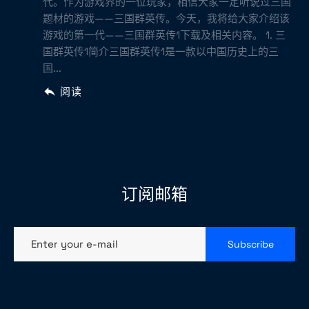
代。作为游戏界的一位玩家，相信大家一定听说过三国
题材的游戏——三国群英传。今天，我将给大家介绍该
游戏的第一代——三国群英传1下载及相关内容。 1. 三
国群英传1简介三国群英传1是一款以中国历史上的三
国...
阅读
订阅邮箱
Enter your e-mail
Subscribe