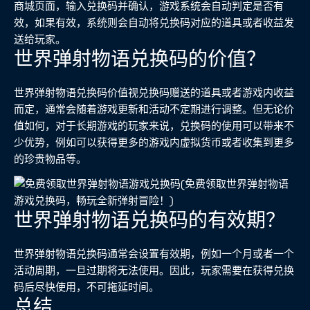
商城页面，输入兑换码并确认，游戏系统会自动判定是否有
效，如果有效，系统则会自动将兑换码对应的道具或者收益发
送给玩家。
世界弹射物语兑换码的价值？
世界弹射物语兑换码价值视兑换码赠送的道具或者游戏内收益
而定，通常会随着游戏更新和活动不定期进行调整。但无论价
值如何，对于长期游戏的玩家来说，兑换码的使用可以带来不
少优势，例如可以获得更多的游戏内虚拟货币或者收集到更多
的珍贵物品等。
世界弹射物语兑换码的有效期？
世界弹射物语兑换码通常会设置有效期，例如一个月或者一个
活动周期，一旦过期将无法使用。因此，玩家需要在获得兑换
码后尽快使用，不可拖延时间。
总结