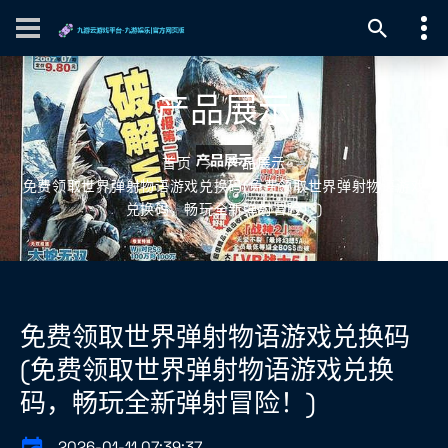
产品展示
首页
产品展示
免费领取世界弹射物语游戏兑换码(免费领取世界弹射物语游戏
兑换码，畅玩全新弹射冒险！)
免费领取世界弹射物语游戏兑换码
(免费领取世界弹射物语游戏兑换
码，畅玩全新弹射冒险！)
2026-01-11 07:39:37