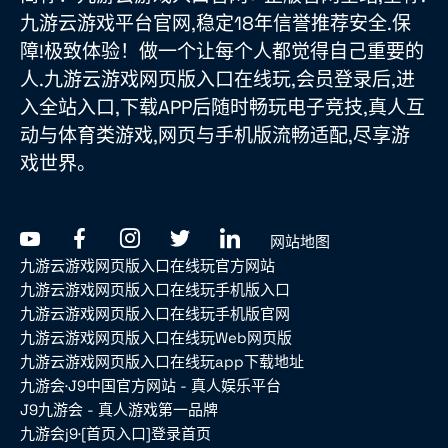
九游云游戏平台官网,稳定18年信誉推荐安全.保
障!极致体验！做一个让每个人都觉得自己重要的
人.九游云游戏网页版入口在线玩,会员登录后,进
入全站入口,下载APP后随时畅玩电子竞技,真人互
动与体育类游戏,网页与手机版流畅适配,尽享游
戏世界。
网站地图
九游云游戏网页版入口在线玩官方网站
九游云游戏网页版入口在线玩手机版入口
九游云游戏网页版入口在线玩手机版官网
九游云游戏网页版入口在线玩Web网页版
九游云游戏网页版入口在线玩app下载地址
九游会·J9中国官方网站 - 真人娱乐平台
J9九游会 - 真人游戏第一品牌
九游会j9·[首页入口]登录首页