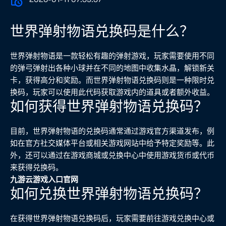
世界弹射物语兑换码是什么？
世界弹射物语是一款轻松有趣的弹射游戏，玩家需要使用不同
的弹弓弹射出各种小球并在不同的地图中收集水晶，解锁新关
卡，获得高分和奖励。而世界弹射物语兑换码则是一种限时兑
换码，玩家可以使用此代码获取游戏内的道具或者额外收益。
如何获得世界弹射物语兑换码？
目前，世界弹射物语的兑换码通常通过游戏官方渠道发布，例
如在官方社交媒体平台或相关游戏网站中给予特定奖励等。此
外，还可以通过在游戏商城或兑换中心中使用游戏货币或代币
来获得兑换码。
九游云游戏入口官网
如何兑换世界弹射物语兑换码？
在获得世界弹射物语兑换码后，玩家需要前往游戏兑换中心或