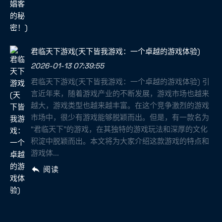
君临天下游戏(天下皆我游戏：一个卓越的游戏体验)
2026-01-13 07:39:55
君临天下游戏(天下皆我游戏：一个卓越的游戏体验) 引
言近年来，随着游戏产业的不断发展，游戏市场也越来
越大，游戏类型也越来越丰富。在这个竞争激烈的游戏
市场中，很少有游戏能够脱颖而出。但是，有一款名为
“君临天下”的游戏，在其独特的游戏玩法和深厚的文化
积淀中脱颖而出。本文将为大家介绍这款游戏的特点和
游戏体...
阅读