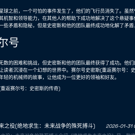
星球之前，一个可怕的事件发生了，他们的飞行员消失了。虽然
其机智和领导能力，在其他人的帮助下成功地解决了这个悬疑事
一些矛盾和隐秘，但是史密斯和他的团队最终成功地化解了矛盾
尔号
无数的困难和挑战，但史密斯和他的团队最终获得了成功。他们
让读者沉浸在一个幻想的世界中。赛尔号史密斯(重返赛尔号：史
年轻的机械师的故事，让他成为一位更好的领袖和好友。
来之役(绝地求生：未来战争的殊死搏斗)
2026-01-31 