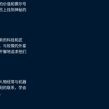
的价值和赛尔号
员上找到神秘的
新的科技和武
，与狡猾的外星
不懈地追求他们
人物经常与机器
刻的联系，学会
。