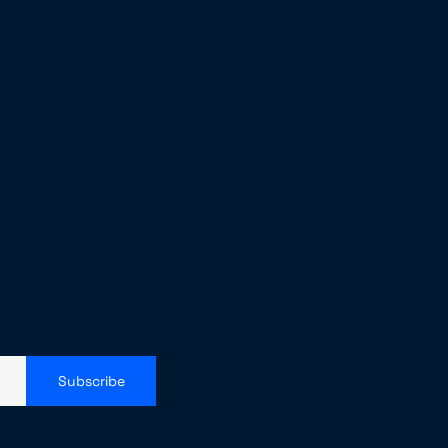
Subscribe