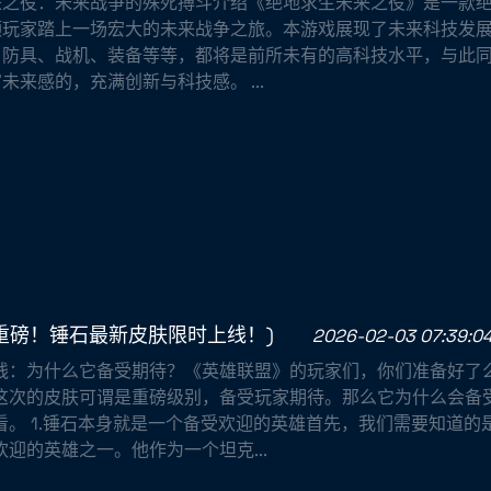
来之役：未来战争的殊死搏斗介绍《绝地求生未来之役》是一款
领玩家踏上一场宏大的未来战争之旅。本游戏展现了未来科技发
、防具、战机、装备等等，都将是前所未有的高科技水平，与此
未来感的，充满创新与科技感。 ...
重磅！锤石最新皮肤限时上线！)
2026-02-03 07:39:0
线：为什么它备受期待？《英雄联盟》的玩家们，你们准备好了
这次的皮肤可谓是重磅级别，备受玩家期待。那么它为什么会备
看。 1.锤石本身就是一个备受欢迎的英雄首先，我们需要知道的
迎的英雄之一。他作为一个坦克...