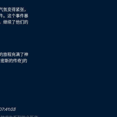
气氛变得紧张，
件。这个事件暴
，继续了他们的
的旅程充满了神
密斯的传奇)的
07:41:03