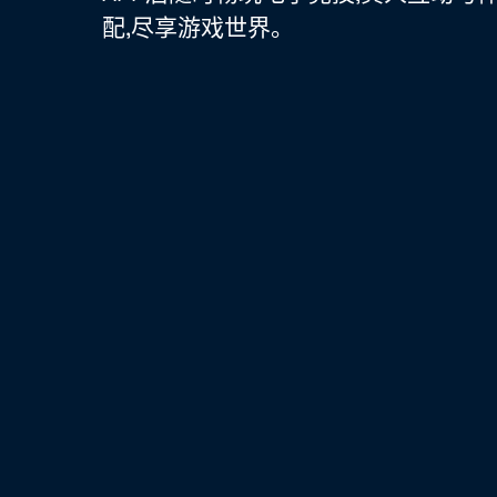
配,尽享游戏世界。