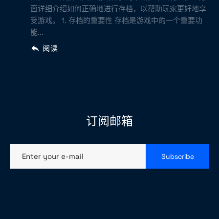
面详细介绍如何正确地进行存档，以帮助玩家更好地享
受游戏。 1. 存档的重要性 存档是游戏中的一个重要功
能...
阅读
订阅邮箱
Enter your e-mail
Subscribe