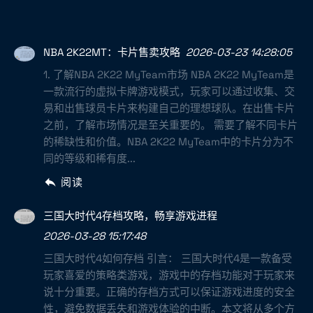
NBA 2K22MT：卡片售卖攻略
2026-03-23 14:28:05
1. 了解NBA 2K22 MyTeam市场 NBA 2K22 MyTeam是
一款流行的虚拟卡牌游戏模式，玩家可以通过收集、交
易和出售球员卡片来构建自己的理想球队。在出售卡片
之前，了解市场情况是至关重要的。 需要了解不同卡片
的稀缺性和价值。NBA 2K22 MyTeam中的卡片分为不
同的等级和稀有度...
阅读
三国大时代4存档攻略，畅享游戏进程
2026-03-28 15:17:48
三国大时代4如何存档 引言： 三国大时代4是一款备受
玩家喜爱的策略类游戏，游戏中的存档功能对于玩家来
说十分重要。正确的存档方式可以保证游戏进度的安全
性，避免数据丢失和游戏体验的中断。本文将从多个方