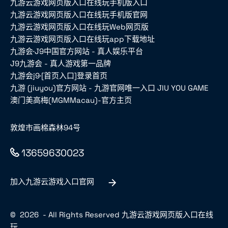
九游云游戏网页版入口在线玩手机版入口
九游云游戏网页版入口在线玩手机版官网
九游云游戏网页版入口在线玩Web网页版
九游云游戏网页版入口在线玩app下载地址
九游会·J9中国官方网站 - 真人娱乐平台
J9九游会 - 真人游戏第一品牌
九游会j9·[首页入口]登录首页
九游 (jiuyou)官方网站 - 九游官网唯一入口 JIU YOU GAME
澳门美高梅(MGMMacau)-官方主页
敦煌市画棉森林94号
13659630023
加入九游云游戏入口官网
©
2026
- All Rights Reserved
九游云游戏网页版入口在线
玩
.