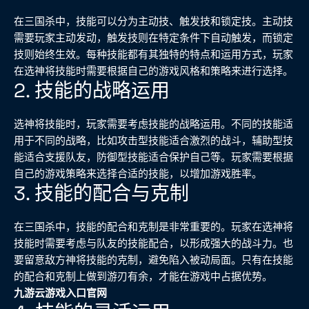
在三国杀中，技能可以分为主动技、触发技和锁定技。主动技
需要玩家主动发动，触发技则在特定条件下自动触发，而锁定
技则始终生效。每种技能都有其独特的特点和运用方式，玩家
在选神将技能时需要根据自己的游戏风格和策略来进行选择。
2. 技能的战略运用
选神将技能时，玩家需要考虑技能的战略运用。不同的技能适
用于不同的战略，比如攻击型技能适合激烈的战斗，辅助型技
能适合支援队友，防御型技能适合保护自己等。玩家需要根据
自己的游戏策略来选择合适的技能，以增加游戏胜率。
3. 技能的配合与克制
在三国杀中，技能的配合和克制是非常重要的。玩家在选神将
技能时需要考虑与队友的技能配合，以形成强大的战斗力。也
要留意敌方神将技能的克制，避免陷入被动局面。只有在技能
的配合和克制上做到游刃有余，才能在游戏中占据优势。
九游云游戏入口官网