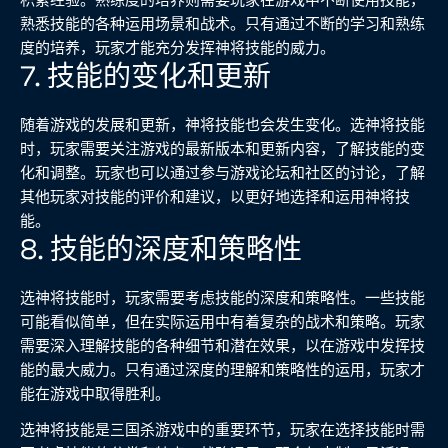
熟悉技能的各种运用场景和战术。只有通过不断的学习和熟练
度的培养，玩家才能充分发挥神将技能的威力。
7. 技能的变化和更新
随着游戏的发展和更新，神将技能也会发生变化。选神将技能
时，玩家需要关注游戏的最新版本和更新内容，了解技能的变
化和调整。玩家也可以通过参与游戏论坛和社区的讨论，了解
其他玩家对技能的评价和建议，以更好地选择和运用神将技
能。
8. 技能的深度和策略性
选神将技能时，玩家需要考虑技能的深度和策略性。一些技能
可能看似简单，但在实际运用中有着复杂的战术和策略。玩家
需要深入理解技能的各种细节和潜在效果，以在游戏中发挥技
能的最大威力。只有通过深度的理解和策略性的运用，玩家才
能在游戏中取得胜利。
选神将技能是三国杀游戏中的重要环节，玩家在选择技能时需