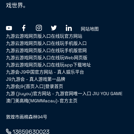
戏世界。
网站地图
九游云游戏网页版入口在线玩官方网站
九游云游戏网页版入口在线玩手机版入口
九游云游戏网页版入口在线玩手机版官网
九游云游戏网页版入口在线玩Web网页版
九游云游戏网页版入口在线玩app下载地址
九游会·J9中国官方网站 - 真人娱乐平台
J9九游会 - 真人游戏第一品牌
九游会j9·[首页入口]登录首页
九游 (jiuyou)官方网站 - 九游官网唯一入口 JIU YOU GAME
澳门美高梅(MGMMacau)-官方主页
敦煌市画棉森林94号
13659630023